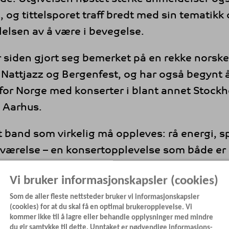
og tittelsporet traff bredt med sin tematikk 
ølelsen av å være i bevegelse.
 siden gjort seg bemerket på en rekke norske 
 Nattjazz og Bergenfest, og har også begynt 
for Norge med konserter i blant annet Stock
 Aarhus.
et band som virkelig må oppleves: rå energi, s
eværelse – en konsertopplevelse som både er
g lett hypnotisk.
Vi bruker informasjonskapsler (cookies)
Som de aller fleste nettsteder bruker vi informasjonskapsler
(cookies) for at du skal få en optimal brukeropplevelse. Vi
 Kierulf – bass, trompet, Móeiður Loftsdóttir
kommer ikke til å lagre eller behandle opplysninger med mindre
e Gjelstad Kierulf – trommer, Hanna Elisabeth Z
du gir samtykke til dette. Unntaket er nødvendige informasjons-