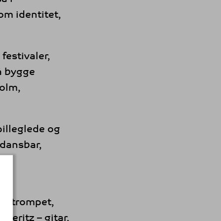
om identitet,
festivaler,
å bygge
holm,
pilleglede og
 dansbar,
 – trompet,
ieritz – gitar,