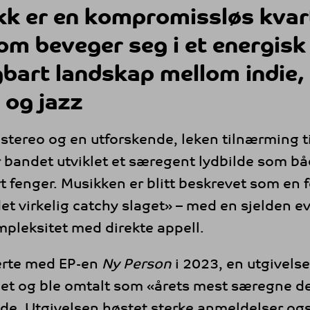
kk er en kompromissløs kvart
om beveger seg i et energisk
gbart landskap mellom indie,
 og jazz
stereo og en utforskende, leken tilnærming t
r bandet utviklet et særegent lydbilde som bå
 fenger. Musikken er blitt beskrevet som en 
et virkelig catchy slaget» – med en sjelden ev
pleksitet med direkte appell.
erte med EP-en
Ny Person
i 2023, en utgivelse
 og ble omtalt som «årets mest særegne de
de. Utgivelsen høstet sterke anmeldelser ogs