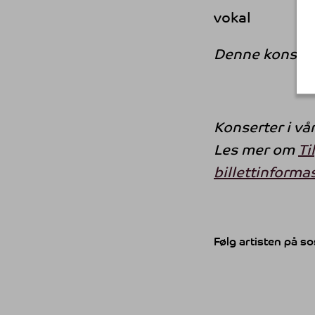
vokal
Denne konsert
Konserter i vå
Les mer om
Ti
billettinforma
Følg artisten på so