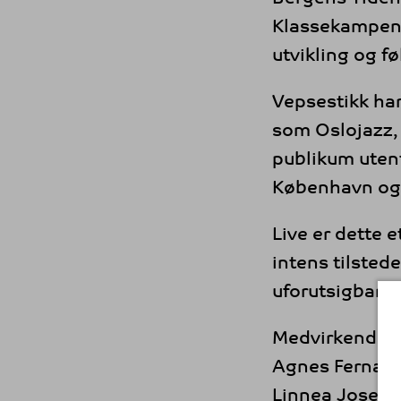
Klassekampen, 
utvikling og f
Vepsestikk har
som Oslojazz,
publikum uten
København og
Live er dette 
intens tilsted
uforutsigbar o
Medvirkende:
Agnes Fernanda
Linnea Josefin