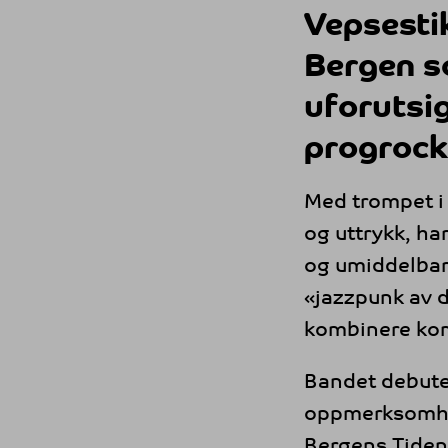
Vepsesti
Bergen s
uforutsi
progrock
Med trompet i 
og uttrykk, ha
og umiddelbart
«jazzpunk av d
kombinere kom
Bandet debut
oppmerksomhet
Bergens Tiden