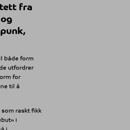
ett fra
 og
 punk,
il både form
de utfordrer
form for
ne til å
 som raskt fikk
but» i
å i