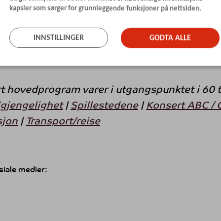
kapsler som sørger for grunnleggende funksjoner på nettsiden.
en er booket etter ønske fra Programråd UN
INNSTILLINGER
GODTA ALLE
rt hovedprogram varer i utgangspunktet i 60 ti
lgjengelighet
|
Spillestedene
|
Konsert ABC / 
sjon
|
Transport/reise
siale medier: