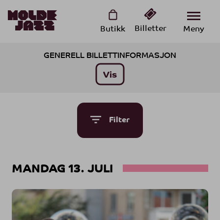
Program
Butikk
Meny
GENERELL BILLETTINFORMASJON
Moldejazz billettsalg er digitalt, og billetter sendes ut på e-
post.
Kontakt Tickster kundeservice om du trenger billetthjelp eller
Filter
har spørsmål
her
, per
e-post
eller ring 0046 077 147 70 70
(ukedager 09:00 til 16:30)
Billettyper:
Ordinær
|
Barn/Ungdom fra 6 - (til- og med) 20 år
(
Gjelder i begrenset antall på Romsdalsmuseet fredag 17/7
og
er utsolgt
- ID må fremvises ved inngang med ungdomsbillett)
|
Rullestol
|
Ledsager (krever ID ved inngang)
MANDAG 13. JULI
Barn under skolepliktig alder går inn gratis på Romsdalsmuseet
i følge med foreldre/foresatte
Det er 18-års aldersgrense på nattkonsertene på Plassen og på
kveldskonsertene i Alexandraparken.
Vi har ingen vergeordning på konserter med 18 års
aldersgrense.
TicketSwap