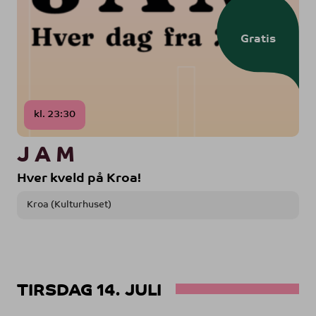
Gratis
kl. 23:30
J A M
Hver kveld på Kroa!
Kroa (Kulturhuset)
TIRSDAG 14. JULI