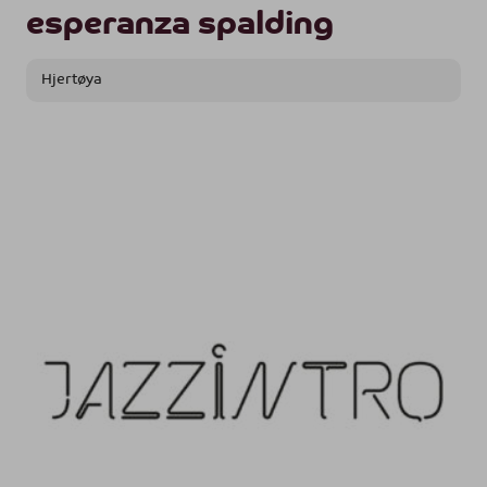
esperanza spalding
Hjertøya