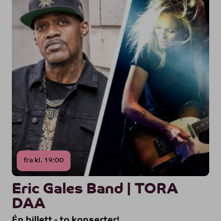
fra kl. 19:00
Eric Gales Band | TORA
DAA
Én billett - to konserter!