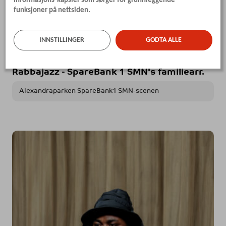
informasjons-kapsler som sørger for grunnleggende
funksjoner på nettsiden.
kl. 12:00
INNSTILLINGER
GODTA ALLE
Vepsestikk
Rabbajazz - SpareBank 1 SMN's familiearr.
Alexandraparken SpareBank1 SMN-scenen