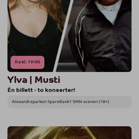
fra kl. 19:00
Ylva | Musti
Én billett - to konserter!
Alexandraparken SpareBank1 SMN-scenen (18+)