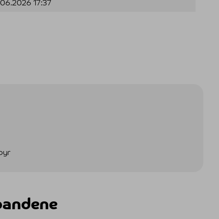
.06.2026 17:37
byr
bandene