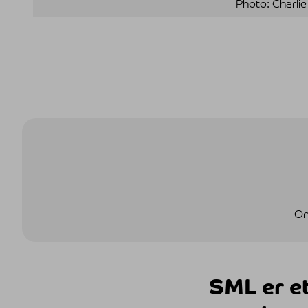
Photo: Charl
On
SML er e