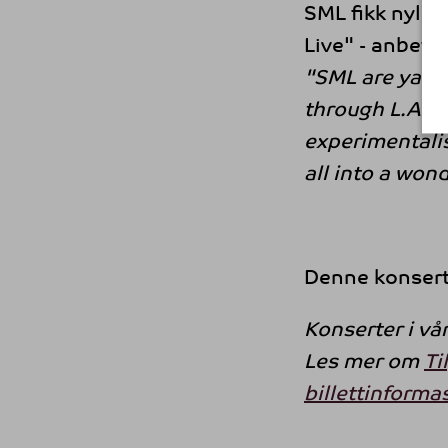
SML fikk nylig 
Live" - anbefal
"SML are yank
through L.A. t
experimentali
all into a won
Denne konsert
Konserter i vå
Les mer om
Ti
billettinforma