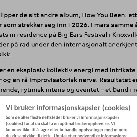
ipper de sitt andre album, How You Been, ett
r som strekker seg inn i 2026. I mars samme å
ists in residence på Big Ears Festival i Knoxvil
elder på rad under den internasjonalt anerkjent
ikk.
 en eksplosiv kollektiv energi med intrikate
og en rå improvisatorisk nerve. Resultatet 
nde, rytmisk intens og uventet – et band i 
ound.
Vi bruker informasjonskapsler (cookies)
konsertopplevelse for alle som vil høre hvor m
Som de aller fleste nettsteder bruker vi informasjonskapsler
(cookies) for at du skal få en optimal brukeropplevelse. Vi
 nå.
kommer ikke til å lagre eller behandle opplysninger med mindre
du gir samtykke til dette. Unntaket er nødvendige informasjons-