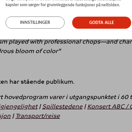
flott omtale i
Pitchfork
for albumet "Spontan
kapsler som sørger for grunnleggende funksjoner på nettsiden.
t lesing!
ing on numerous tendrils that have been snak
INNSTILLINGER
GODTA ALLE
he last few years—ambient jazz, new-age fusi
sm played with professional chops—and cha
drous bloom of color"
en har stående publikum.
rt hovedprogram varer i utgangspunktet i 60 ti
lgjengelighet
|
Spillestedene
|
Konsert ABC / 
sjon
|
Transport/reise