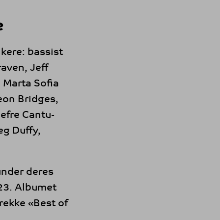
e
kere: bassist
aven, Jeff
 Marta Sofia
eon Bridges,
Jefre Cantu-
g Duffy,
under deres
023. Albumet
rekke «Best of