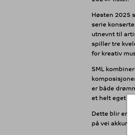
Høsten 2025 sl
serie konserte
utnevnt til art
spiller tre kv
for kreativ mus
SML kombinerer
komposisjoner 
er både drømme
et helt eget s
Dette blir en 
på vei akkurat