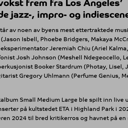
vokst frem fra Los Angeles’
e jazz-, impro- og indie­scen
tår av noen av byens mest ettertraktede musi
 (Jason Isbell, Phoebe Bridgers, Makaya McCr
-eksperimentator Jeremiah Chiu (Ariel Kalma,
fonist Josh Johnson (Meshell Ndegeocello, L
perkusjonist Booker Stardrum (Photay, Lisel, 
itarist Gregory Uhlmann (Perfume Genius, Me
album Small Medium Large ble spilt inn live 
onserter på kultstedet ETA i Highland Park i 2
n 2024 til bred kritikerros og havnet på en 