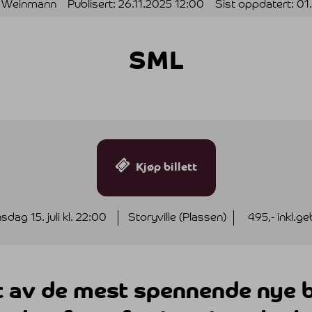
ie Weinmann
Publisert:
26.11.2025 12:00
Sist oppdatert:
01
SML
Kjøp billett
sdag 15. juli kl. 22:00
Storyville (Plassen)
495,- inkl.ge
t av de mest spennende nye 