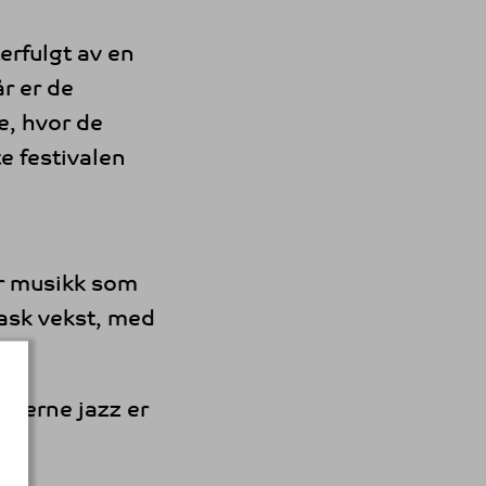
erfulgt av en
r er de
le, hvor de
e festivalen
er musikk som
rask vekst, med
oderne jazz er