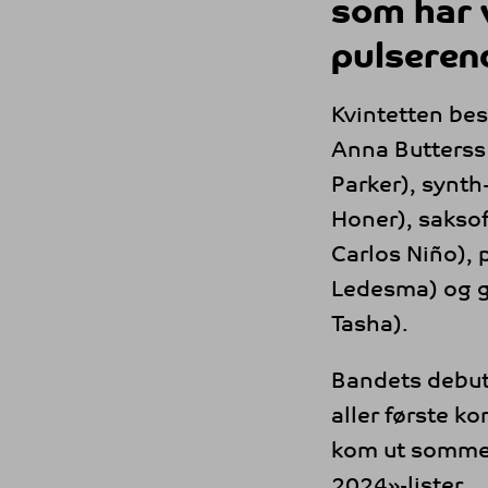
som har 
pulserend
Kvintetten bes
Anna Butterss
Parker), synth
Honer), sakso
Carlos Niño), 
Ledesma) og g
Tasha).
Bandets debut
aller første k
kom ut sommere
2024»-lister.