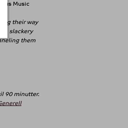
eous Music
ing their way
on, slackery
nneling them
l 90 minutter.
Generell