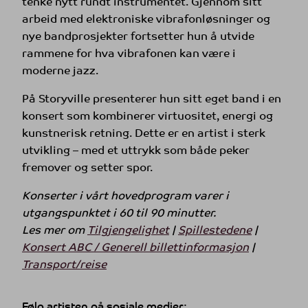
tenke nytt rundt instrumentet. Gjennom sitt
arbeid med elektroniske vibrafonløsninger og
nye bandprosjekter fortsetter hun å utvide
rammene for hva vibrafonen kan være i
moderne jazz.
På Storyville presenterer hun sitt eget band i en
konsert som kombinerer virtuositet, energi og
kunstnerisk retning. Dette er en artist i sterk
utvikling – med et uttrykk som både peker
fremover og setter spor.
Konserter i vårt hovedprogram varer i
utgangspunktet i 60 til 90 minutter.
Les mer om
Tilgjengelighet
|
Spillestedene
|
Konsert ABC / Generell billettinformasjon
|
Transport/reise
Følg artisten på sosiale medier: