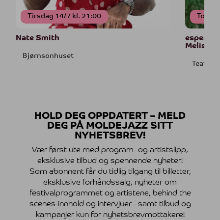
Tirsdag 14/7 kl. 21:00
Torsda
Nate Smith
esperanz
Melissa 
Bjørnsonhuset
Teatret 
HOLD DEG OPPDATERT – MELD
DEG PÅ MOLDEJAZZ SITT
NYHETSBREV!
Vær først ute med program- og artistslipp,
eksklusive tilbud og spennende nyheter!
Som abonnent får du tidlig tilgang til billetter,
eksklusive forhåndssalg, nyheter om
festivalprogrammet og artistene, behind the
scenes-innhold og intervjuer - samt tilbud og
kampanjer kun for nyhetsbrevmottakere!