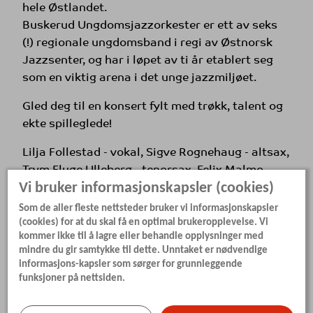
hele Østlandet.
Buskerud Ungdomsjazzorkester er ett av seks
(!) regionale ungdomsband i regi av Østnorsk
Jazzsenter, og har i løpet av ti år etablert seg
som en viktig arena i det unge jazzmiljøet.
Gled deg til en konsert fylt med trøkk, talent og
ekte spilleglede!
Lilja Follestad - vokal, Sigve Rognehaug - altsax,
Trym Fluge Ulleberg - tenorsax, Felix Malmo -
Vi bruker informasjonskapsler (cookies)
barysax, Inga Benum - trompet, Nanna Bakken
Jakobsen - trompet, Andreas Thorsteinsen -
Som de aller fleste nettsteder bruker vi informasjonskapsler
(cookies) for at du skal få en optimal brukeropplevelse. Vi
trompet, Christian-Frederik Bertelsen Kopperud
kommer ikke til å lagre eller behandle opplysninger med
- piano, Eirik Prøsch Vik - gitar, Kristoffer
mindre du gir samtykke til dette. Unntaket er nødvendige
Skinsrud - bass, Ole Entian - bass, Einar Øyen -
informasjons-kapsler som sørger for grunnleggende
trommer, Magnus Aannestad Oseth - leder,
funksjoner på nettsiden.
Steffen Granly - leder