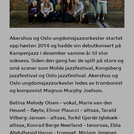
Akershus og Oslo ungdomsjazzorkester startet
opp høsten 2014 og hadde sin debutkonsert på
Kampenjazz i desember samme år til stor
suksess. Siden den gang har de spilt på store og
små scener som Molde jazzfestival, Kongsberg
jazzfestival og Oslo jazzfestival. Akershus og
Oslo ungdomsjazzorkester ledes av trombonist
og komponist Magnus Murphy Joelson.
Betina Melody Olsen – vokal, Marie van den
Heuvel – fløyte, Elinor Plaucci – altsax, Tarald
Vilberg-Jansen – altsax, Torkil Gjerde Iglebæk -
altsax, Konrad Berge Neerland – tenorsax, Ebla
Abdulbasid Harun - trompet, Miriam Jiménez