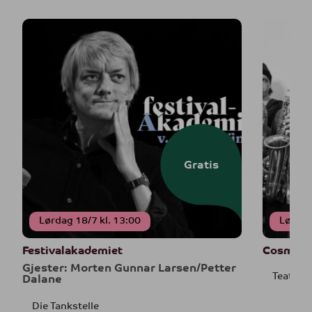
Gratis
Lørdag 18/7 kl. 13:00
Lørdag
Festivalakademiet
Cosmic S
Gjester: Morten Gunnar Larsen/Petter
Teatret 
Dalane
Die Tankstelle