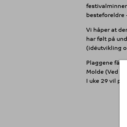
festivalminner
besteforeldre 
Vi håper at de
har følt på un
(idéutvikling 
Plaggene fås k
Molde (Ved Al
I uke 29 vil p