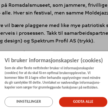
 på Romsdalsmuseet, som jammere, frivillige,
- alle. Hver sin festival, men samme Moldejaz
re vil bære plaggene med like mye patriotisk 
derveis i prosessen. Takk til samarbeidspartn
og design) og Spektrum Profil AS (trykk).
jøpt fra NÅ i nettbutikken til Moldejazz og fy
Vi bruker informasjonskapsler (cookies)
exandra).
Som de aller fleste nettsteder bruker vi informasjonskapsler
laggene også fås kjøpt hos Jazzbutikken i Stor
(cookies) for at du skal få en optimal brukeropplevelse. Vi
kommer ikke til å lagre eller behandle opplysninger med mindre
du gir samtykke til dette. Unntaket er nødvendige informasjons-
kapsler som sørger for grunnleggende funksjoner på nettsiden.
INNSTILLINGER
GODTA ALLE