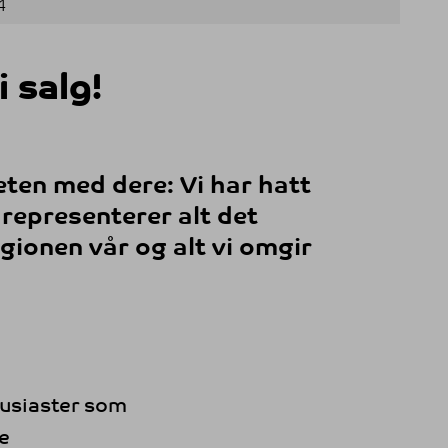
4
i salg!
eten med dere: Vi har hatt
representerer alt det
gionen vår og alt vi omgir
tusiaster som
te