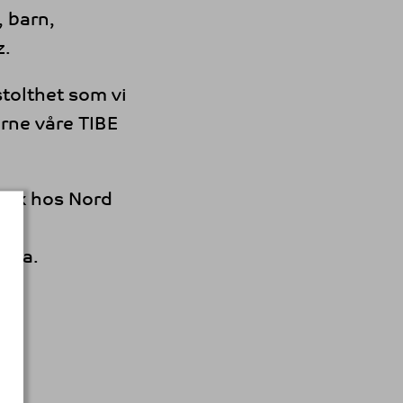
 barn,
z.
stolthet som vi
erne våre TIBE
sisk hos Nord
gata.