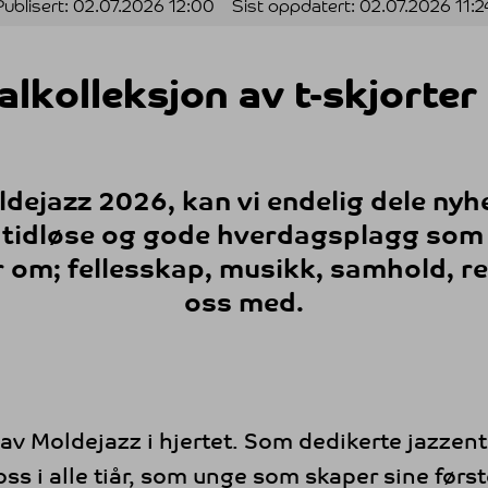
Publisert:
02.07.2026 12:00
Sist oppdatert:
02.07.2026 11:2
lkolleksjon av t-skjorter 
ldejazz 2026, kan vi endelig dele nyh
 tidløse og gode hverdagsplagg som 
 om; fellesskap, musikk, samhold, re
oss med.
t av Moldejazz i hjertet. Som dedikerte jazzen
ss i alle tiår, som unge som skaper sine førs