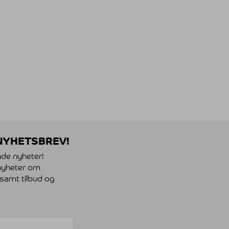
 NYHETSBREV!
nde nyheter!
, nyheter om
 samt tilbud og