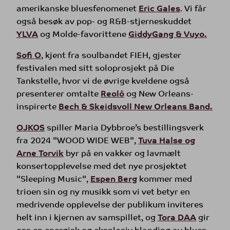
amerikanske bluesfenomenet
Eric Gales
. Vi får
også besøk av pop- og R&B-stjerneskuddet
YLVA
og Molde-favorittene
GiddyGang & Vuyo.
Sofi O
, kjent fra soulbandet FIEH, gjester
festivalen med sitt soloprosjekt på Die
Tankstelle, hvor vi de øvrige kveldene også
presenterer omtalte
Reolô
og New Orleans-
inspirerte
Bech & Skeidsvoll New Orleans Band.
OJKOS
spiller Maria Dybbroe’s bestillingsverk
fra 2024 "WOOD WIDE WEB",
Tuva Halse og
Arne Torvik
byr på en vakker og lavmælt
konsertopplevelse med det nye prosjektet
"Sleeping Music",
Espen Berg
kommer med
trioen sin og ny musikk som vi vet betyr en
medrivende opplevelse der publikum inviteres
helt inn i kjernen av samspillet, og
Tora DAA
gir