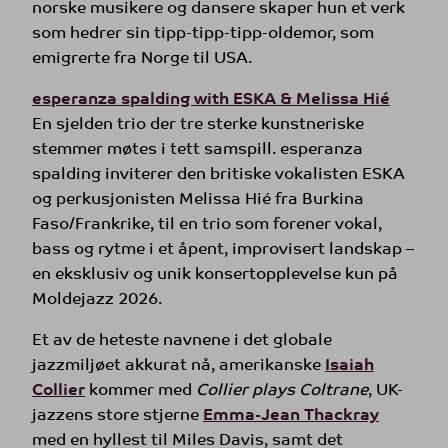
norske musikere og dansere skaper hun et verk
som hedrer sin tipp-tipp-tipp-oldemor, som
emigrerte fra Norge til USA.
esperanza spalding with ESKA & Melissa Hié
En sjelden trio der tre sterke kunstneriske
stemmer møtes i tett samspill. esperanza
spalding inviterer den britiske vokalisten ESKA
og perkusjonisten Melissa Hié fra Burkina
Faso/Frankrike, til en trio som forener vokal,
bass og rytme i et åpent, improvisert landskap –
en eksklusiv og unik konsertopplevelse kun på
Moldejazz 2026.
Et av de heteste navnene i det globale
jazzmiljøet akkurat nå, amerikanske
Isaiah
Collier
kommer med
Collier plays Coltrane
, UK-
jazzens store stjerne
Emma-Jean Thackray
med en hyllest til Miles Davis, samt det