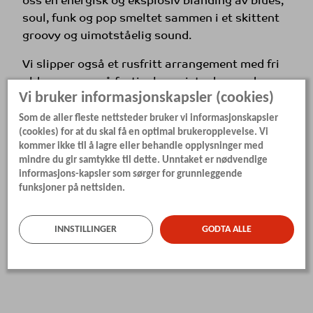
oss en energisk og eksplosiv blanding av blues,
soul, funk og pop smeltet sammen i et skittent
groovy og uimotståelig sound.
Vi slipper også et rusfritt arrangement med fri
aldersgrense på festivalens siste dag med
Vi bruker informasjonskapsler (cookies)
Blåsemafian
i Alexandraparken!
Som de aller fleste nettsteder bruker vi informasjonskapsler
(cookies) for at du skal få en optimal brukeropplevelse. Vi
kommer ikke til å lagre eller behandle opplysninger med
mindre du gir samtykke til dette. Unntaket er nødvendige
informasjons-kapsler som sørger for grunnleggende
funksjoner på nettsiden.
INNSTILLINGER
GODTA ALLE