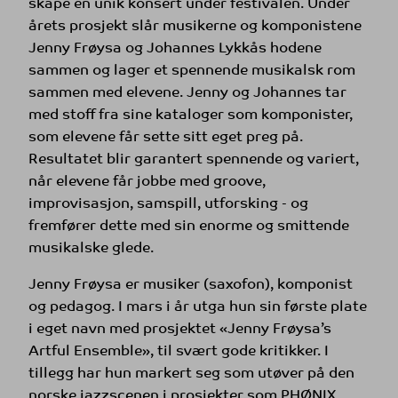
skape en unik konsert under festivalen. Under
årets prosjekt slår musikerne og komponistene
Jenny Frøysa og Johannes Lykkås hodene
sammen og lager et spennende musikalsk rom
sammen med elevene. Jenny og Johannes tar
med stoff fra sine kataloger som komponister,
som elevene får sette sitt eget preg på.
Resultatet blir garantert spennende og variert,
når elevene får jobbe med groove,
improvisasjon, samspill, utforsking - og
fremfører dette med sin enorme og smittende
musikalske glede.
Jenny Frøysa er musiker (saxofon), komponist
og pedagog. I mars i år utga hun sin første plate
i eget navn med prosjektet «Jenny Frøysa’s
Artful Ensemble», til svært gode kritikker. I
tillegg har hun markert seg som utøver på den
norske jazzscenen i prosjekter som PHØNIX,