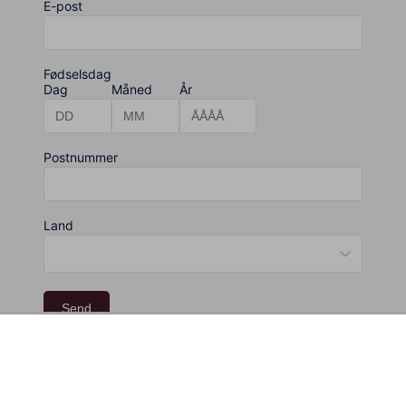
E-post
Fødselsdag
Dag
Måned
År
Postnummer
Land
Send