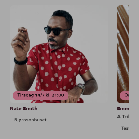
Tirsdag 14/7 kl. 21:00
Onsdag
Nate Smith
Emma-Je
A Tribute
Bjørnsonhuset
Teatret 