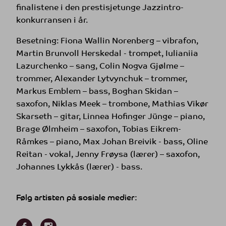
finalistene i den prestisjetunge Jazzintro-
konkurransen i år.
Besetning: Fiona Wallin Norenberg – vibrafon,
Martin Brunvoll Herskedal - trompet, Iulianiia
Lazurchenko – sang, Colin Nogva Gjølme –
trommer, Alexander Lytvynchuk – trommer,
Markus Emblem – bass, Boghan Skidan –
saxofon, Niklas Meek – trombone, Mathias Vikør
Skarseth – gitar, Linnea Hofinger Jünge – piano,
Brage Ølmheim – saxofon, Tobias Eikrem-
Råmkes – piano, Max Johan Breivik - bass, Oline
Reitan - vokal, Jenny Frøysa (lærer) – saxofon,
Johannes Lykkås (lærer) - bass.
Følg artisten på sosiale medier: