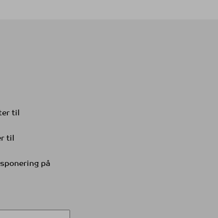
er til
 til
ksponering på