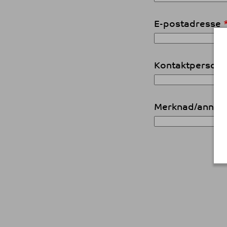
E-postadresse
Kontaktperson
Merknad/annet