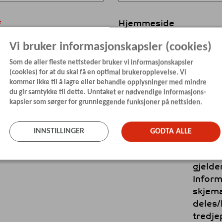
Hjemmeside
Vi bruker informasjonskapsler (cookies)
Som de aller fleste nettsteder bruker vi informasjonskapsler
Tlf
(cookies) for at du skal få en optimal brukeropplevelse. Vi
kommer ikke til å lagre eller behandle opplysninger med mindre
du gir samtykke til dette. Unntaket er nødvendige informasjons-
kapsler som sørger for grunnleggende funksjoner på nettsiden.
Last opp bedriftens
Jeg / v
høyoppløselige logo
til at
bruke 
INNSTILLINGER
GODTA ALLE
dette 
infor
gjelder
Inform
skjema
deles/
tredje