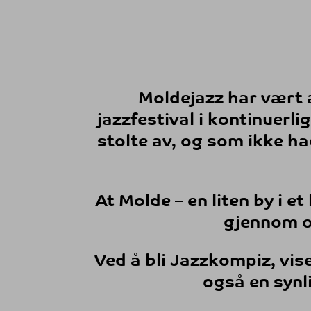
Moldejazz har vært a
jazzfestival i kontinuerli
stolte av, og som ikke ha
At Molde – en liten by i et
gjennom ov
Ved å bli
Jazzkompiz
, vis
også en synli