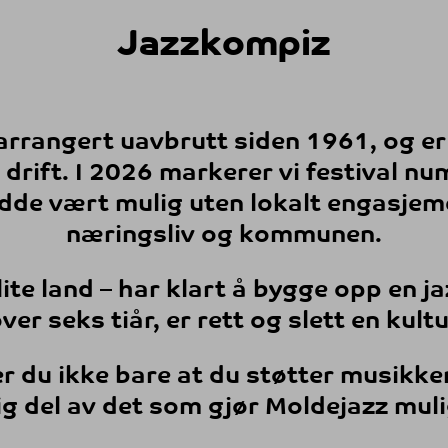
Jazzkompiz
rrangert uavbrutt siden 1961, og er
g drift. I 2026 markerer vi festival
nu
dde vært mulig uten lokalt engasjemen
næringsliv og kommunen.
 lite land – har klart å bygge opp en 
er seks tiår, er rett og slett en kultu
er du ikke bare at du støtter musikken
g del av det som gjør Moldejazz mulig