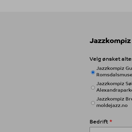
Jazzkompiz
Velg ønsket alte
Jazzkompiz Gull
Romsdalsmusee
Jazzkompiz Sølv
Alexandraparke
Jazzkompiz Bro
moldejazz.no
Bedrift