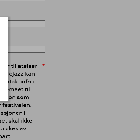
i gir tillatelser
 Moldejazz kan
kontaktinfo i
skjemaet til
masjon som
 festivalen.
asjonen i
et skal ikke
brukes av
part.