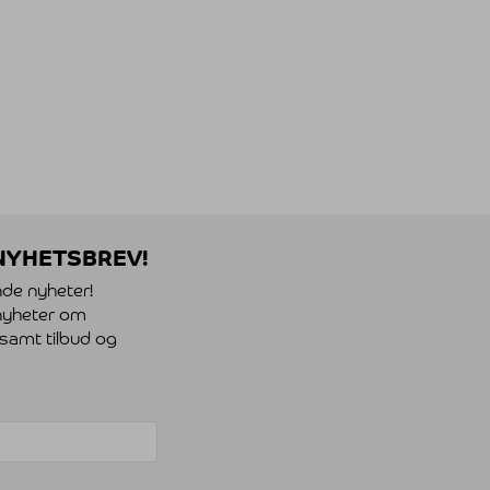
 NYHETSBREV!
nde nyheter!
, nyheter om
 samt tilbud og