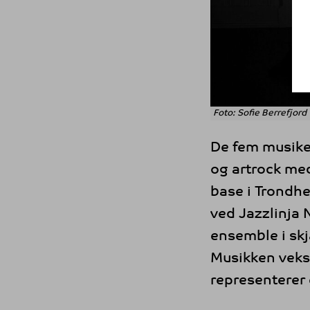
Foto: Sofie Berrefjord
De fem musike
og artrock me
base i Trondh
ved Jazzlinja 
ensemble i sk
Musikken veksl
representerer 