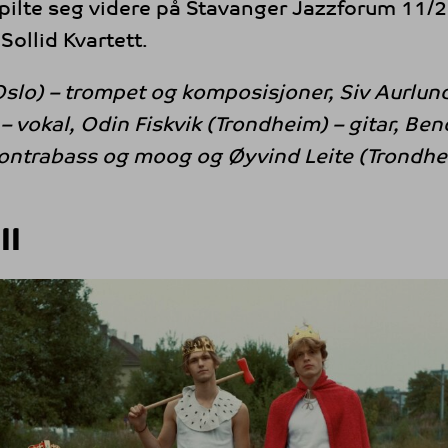
ilte seg videre på Stavanger Jazzforum 11/2
ollid Kvartett.
Oslo) – trompet og komposisjoner, Siv Aurlun
– vokal, Odin Fiskvik (Trondheim) – gitar, Ben
kontrabass og moog og Øyvind Leite (Trondh
II