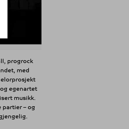
ll, progrock
andet, med
elorprosjekt
t og egenartet
sert musikk.
 partier – og
gjengelig.