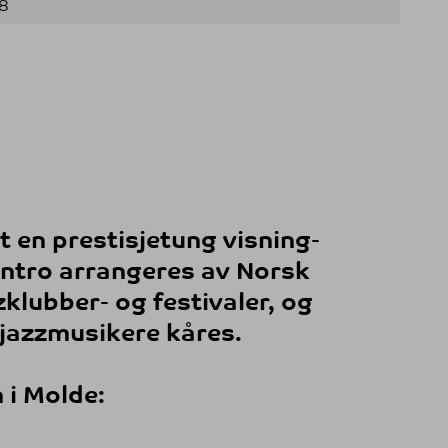
58
 en prestisjetung visning-
intro arrangeres av Norsk
klubber- og festivaler, og
 jazzmusikere kåres.
n i Molde: