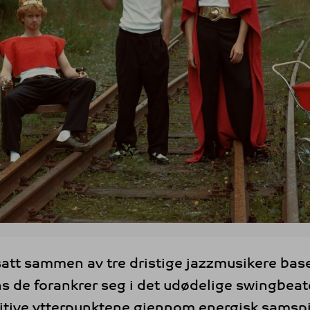
 satt sammen av tre dristige jazzmusikere bas
 de forankrer seg i det udødelige swingbeate
itive ytterpunktene gjennom energisk samspil