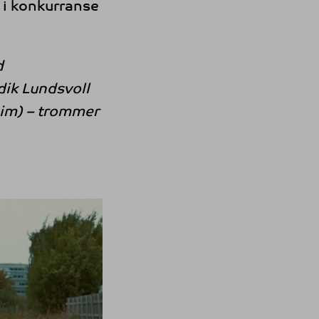
 i konkurranse
d
dik Lundsvoll
eim) – trommer