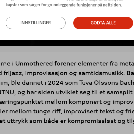
kapsler som sørger for grunnleggende funksjoner på nettsiden.
INNSTILLINGER
GODTA ALLE
rne i Unmothered forener elementer fra meta
d frijazz, improvisasjon og samtidsmusikk. B
eim, ble dannet i 2024 som Tuva Olssons bach
NTNU, og har siden utviklet seg til et samspil
jæringspunktet mellom komponert og improvi
er mellom tunge riff, improvisert tekst og frie
et uttrykk som både er kompromissløst og til