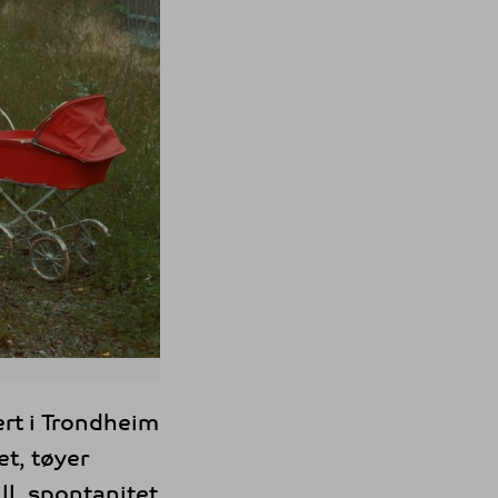
ert i Trondheim
t, tøyer
l, spontanitet