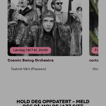
Lørdag 18/7 kl. 20:00
Fredag
Cosmic Swing Orchestra
corto.alt
Teatret Vårt (Plassen)
Storyvil
HOLD DEG OPPDATERT – MELD