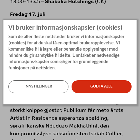
13.00–13.45 –
Shabaka Hutchings
(UK)
Fredag 17. juli
13.00–13.30 –
Linda Melsom
, festivalsjef i
Vi bruker informasjonskapsler (cookies)
Moldejazz
Som de aller fleste nettsteder bruker vi informasjonskapsler
13.30–14.00 –
Sissel Vera Pettersen
, Trondheim
(cookies) for at du skal få en optimal brukeropplevelse. Vi
Voices
kommer ikke til å lagre eller behandle opplysninger med
mindre du gir samtykke til dette. Unntaket er nødvendige
Lørdag 18. juli
informasjons-kapsler som sørger for grunnleggende
13.00–13.30 –
Morten Gunnar Larsen
, Ytre
funksjoner på nettsiden.
Suløens Jass-ensemble
13.30–14.00 –
Petter Dalane
, Cosmic Swing
INNSTILLINGER
GODTA ALLE
Orchestra
Årets Festivalakademi samler et usedvanlig
sterkt knippe gjester. Publikum får møte årets
Artist in Residence esperanza spalding,
sørafrikanske Nduduzo Makhathini, den
kompromissløse saksofonisten Isaiah Collier,